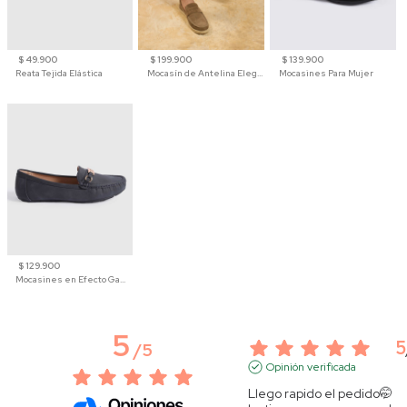
$ 49.900
$ 199.900
$ 139.900
Reata Tejida Elástica
Mocasín de Antelina Elegante con Suela de Contraste Para Hombre
Mocasines Para Mujer
$ 129.900
Mocasines en Efecto Gamuzado Para Mujer
5
5
/
5
Opinión verificada
Llego rapido el pedido🤭 