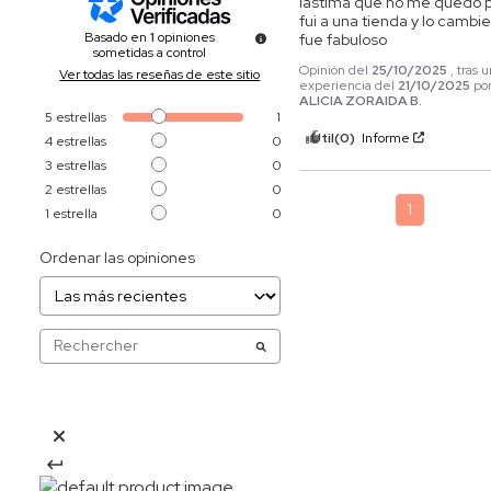
lastima que no me quedo p
fui a una tienda y lo cambie
Basado en
1
opiniones
fue fabuloso
sometidas a control
Opinión del
25/10/2025
, tras 
Ver todas las reseñas de este sitio
experiencia del
21/10/2025
po
ALICIA ZORAIDA B.
5
estrellas
1
Útil
(0)
Informe
4
estrellas
0
3
estrellas
0
2
estrellas
0
1
1
estrella
0
Ordenar las opiniones