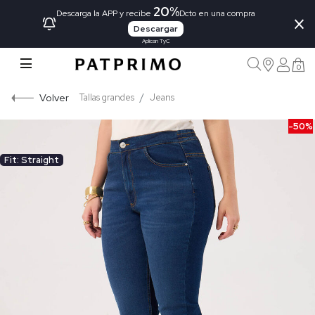
20%
×
Descarga la APP y recibe
Dcto en una compra
Descargar
Aplican TyC
0
Volver
Tallas grandes
Jeans
-50%
Fit: Straight