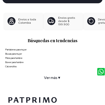
Envíos gratis
Envíos a toda
Devo
desde
$
Colombia
gratu
199.900
Búsquedas en tendencias
Pantalones para mujer
Blusas para mujer
Polos para hombre
Boxer para hombre
Calzoncillos
Ver más
▼