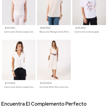
$ 69.900
$ 89.900
$ 69.900
Camiseta Texturizada Con Hombro Caído Para Mujer
Blusa de Manga Corta Minimalista para Mujer
Camiseta estampada
$ 79.900
$ 109.900
Camiseta Texturizada Con Cuello En V Para Mujer
Vestido Midi Minimalista De Silueta Amplia
Encuentra El Complemento Perfecto