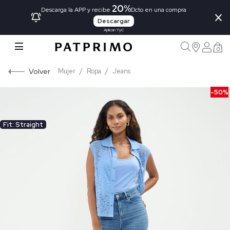
20%
×
Descarga la APP y recibe
Dcto en una compra
Descargar
Aplican TyC
0
Volver
Mujer
Ropa
Jeans
-50%
Fit: Straight