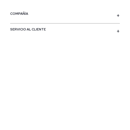
COMPAÑÍA
SERVICIO AL CLIENTE
POLÍTICAS
CONTACTO
SIGUENOS
PAÍS / REGIÓN
Colombia