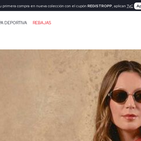
tu primera compra en nueva colección con el cupón
REGISTROPP
, aplican
TyC
Ap
PA DEPORTIVA
REBAJAS