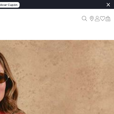
×
licar Cupón
0