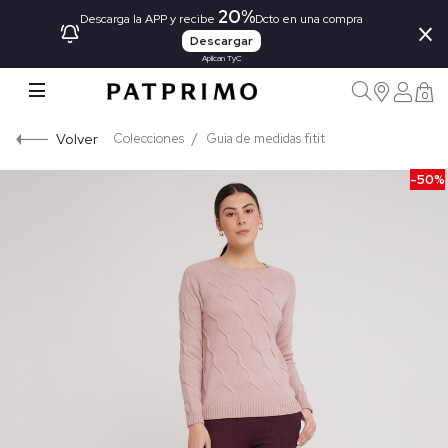
20%
×
Descarga la APP y recibe
Dcto en una compra
Descargar
Aplican TyC
0
Volver
Colecciones
Guia de medidas fitit
-50%