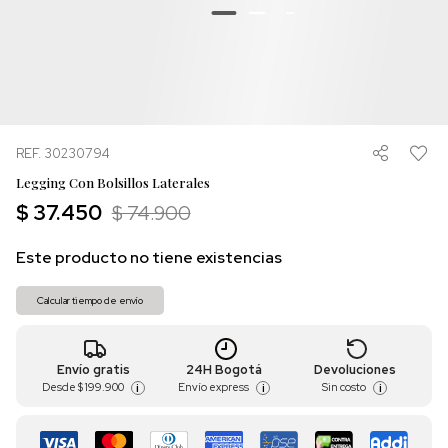
REF. 30230794
Legging Con Bolsillos Laterales
$ 37.450
$ 74.900
Este producto no tiene existencias
Calcular tiempo de envío
Envío gratis
24H Bogotá
Devoluciones
Desde
$ 199.900
Envío express
Sin costo
i
i
i