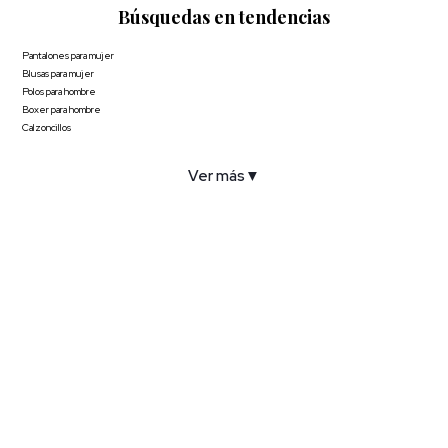
Búsquedas en tendencias
Pantalones para mujer
Blusas para mujer
Polos para hombre
Boxer para hombre
Calzoncillos
Ver más
▼
COMPAÑÍA
SERVICIO AL CLIENTE
POLÍTICAS