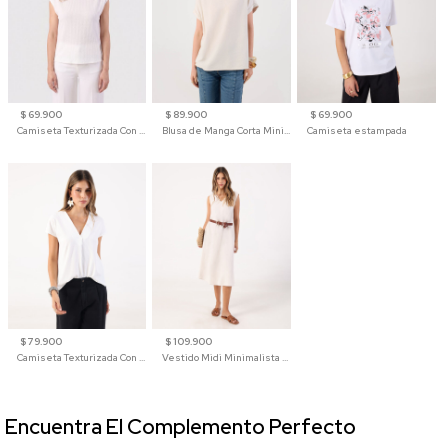
$ 69.900
$ 89.900
$ 69.900
Camiseta Texturizada Con Hombro Caído Para Mujer
Blusa de Manga Corta Minimalista para Mujer
Camiseta estampada
$ 79.900
$ 109.900
Camiseta Texturizada Con Cuello En V Para Mujer
Vestido Midi Minimalista De Silueta Amplia
Encuentra El Complemento Perfecto