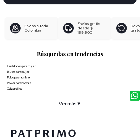
Envíos gratis
Envíos a toda
Devo
desde
$
Colombia
gratu
199.900
Búsquedas en tendencias
Pantalones para mujer
Blusas para mujer
Polos para hombre
Boxer para hombre
Calzoncillos
Ver más
▼