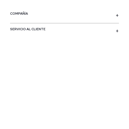
COMPAÑÍA
SERVICIO AL CLIENTE
POLÍTICAS
CONTACTO
SIGUENOS
PAÍS / REGIÓN
Colombia