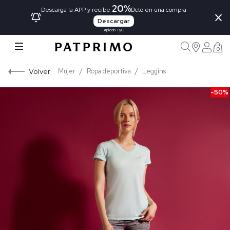
20%
×
Descarga la APP y recibe
Dcto en una compra
Descargar
Aplican TyC
0
Volver
Mujer
Ropa deportiva
Leggins
-50%