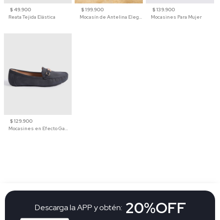
$ 49.900
$ 199.900
$ 139.900
Reata Tejida Elástica
Mocasín de Antelina Elegante con Suela de Contraste Para Hombre
Mocasines Para Mujer
$ 129.900
Mocasines en Efecto Gamuzado Para Mujer
20%OFF
Descarga la APP y obtén: