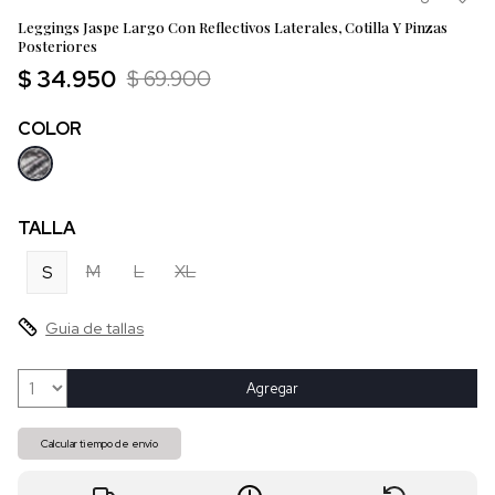
Leggings Jaspe Largo Con Reflectivos Laterales, Cotilla Y Pinzas
Posteriores
$ 34.950
$ 69.900
COLOR
TALLA
M
L
XL
S
Guia de tallas
Agregar
Calcular tiempo de envío