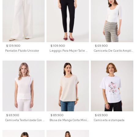
$ 139.900
$ 109.900
$ 69.900
Pantalón Fluido Unicolor
Leggigs Para Mujer Talle Alto Liso
Camiseta De Cuello Amplio Y Manga 3/4 Para Mujer
$ 69.900
$ 89.900
$ 69.900
Camiseta Texturizada Con Hombro Caído Para Mujer
Blusa de Manga Corta Minimalista para Mujer
Camiseta estampada