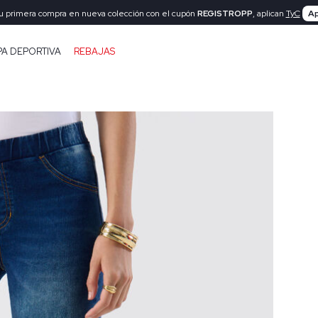
tu primera compra en nueva colección con el cupón
REGISTROPP
, aplican
TyC
Ap
PA DEPORTIVA
REBAJAS