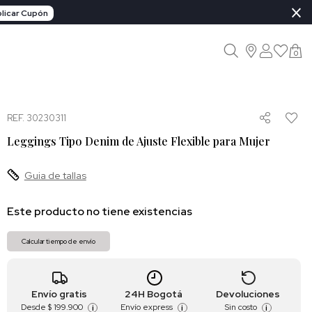
×
licar Cupón
0
REF. 30230311
Leggings Tipo Denim de Ajuste Flexible para Mujer
Guia de tallas
Este producto no tiene existencias
Calcular tiempo de envío
Envío gratis
24H Bogotá
Devoluciones
Desde
$ 199.900
Envío express
Sin costo
i
i
i