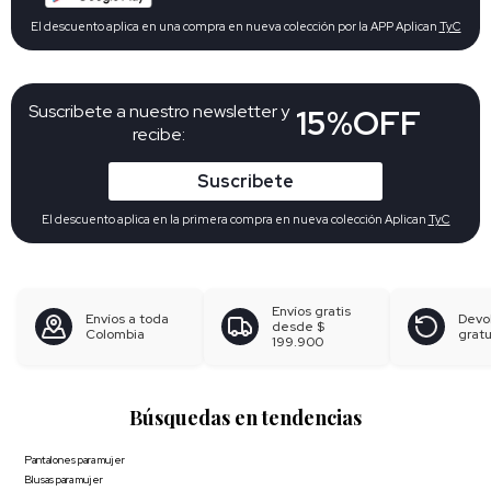
El descuento aplica en una compra en nueva colección por la APP Aplican
TyC
Suscribete a nuestro newsletter y
15%OFF
recibe:
Suscribete
El descuento aplica en la primera compra en nueva colección Aplican
TyC
Envíos gratis
Envíos a toda
Devo
desde
$
Colombia
gratu
199.900
Búsquedas en tendencias
Pantalones para mujer
Blusas para mujer