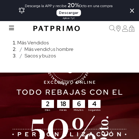
20%
×
Descarga la APP y recibe
Dcto en una compra
Descargar
Aplican TyC
0
Más Vendidos
Más vendidos hombre
Sacos y buzos
2
18
6
2
Días
Horas
Minutos
Segundos