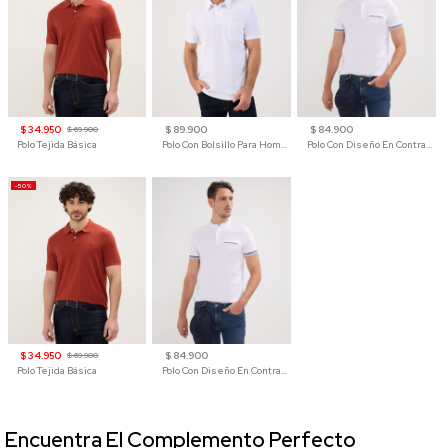
$ 34.950
$ 89.900
$ 84.900
$ 69.900
Polo Tejida Básica
Polo Con Bolsillo Para Hombre
Polo Con Diseño En Contraste
-50%
$ 34.950
$ 84.900
$ 69.900
Polo Tejida Básica
Polo Con Diseño En Contraste
Encuentra El Complemento Perfecto