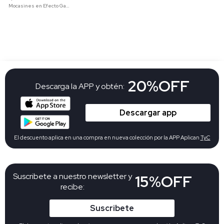
Mocasines en Efecto Gamuzado Para Mujer
20%OFF
Descarga la APP y obtén:
Descargar app
El descuento aplica en una compra en nueva colección por la APP Aplican
TyC
Suscribete a nuestro newsletter y
15%OFF
recibe:
Suscribete