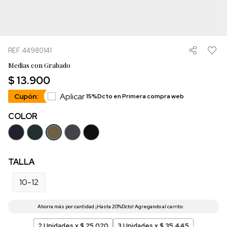
REF. 44980141
Medias con Grabado
$ 13.900
Aplicar
Cupón:
15%Dcto en Primera compra web
COLOR
TALLA
10-12
2 Unidades x $ 25.020
3 Unidades x $ 35.445