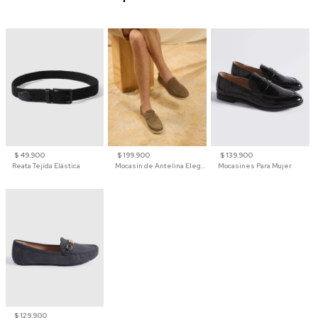
$ 49.900
$ 199.900
$ 139.900
Reata Tejida Elástica
Mocasín de Antelina Elegante con Suela de Contraste Para Hombre
Mocasines Para Mujer
$ 129.900