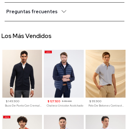
Preguntas frecuentes
Los Más Vendidos
-20%
$ 149.900
$ 127.920
$ 99.900
$ 159.900
Buzo De Punto Con Cremallera Para Hombre
Chaleco Unicolor Acolchado
Polo De Botones Contraste Para Hombre
-50%