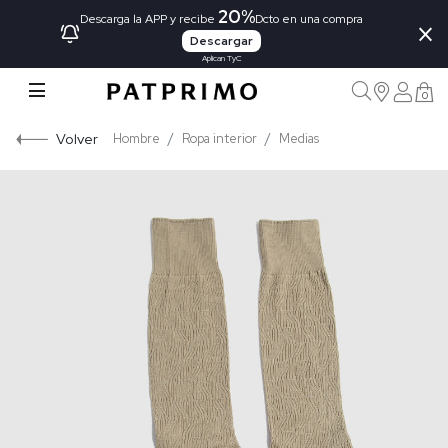
20%
×
Descarga la APP y recibe
Dcto en una compra
Descargar
Aplican TyC
0
Volver
Hombre
Ropa interior
Medias