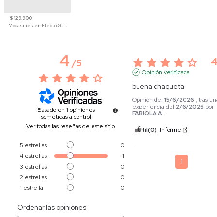
$ 129.900
Mocasines en Efecto Gamuzado Para Mujer
4
/
5
Opinión verificada
buena chaqueta
Opinión del
15/6/2026
, tras un
experiencia del
2/6/2026
por
Basado en
1
opiniones
FABIOLA A.
sometidas a control
Ver todas las reseñas de este sitio
Útil
(0)
Informe
5
estrellas
0
4
estrellas
1
1
3
estrellas
0
2
estrellas
0
1
estrella
0
Ordenar las opiniones