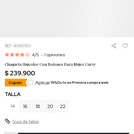
REF. 14080150
4
/
5
-
1
opiniones
Chaqueta Unicolor Con Botones Para Mujer Curvy
$ 239.900
Aplicar
Cupón:
15%Dcto en Primera compra web
TALLA
14
16
18
20
22
Guia de tallas