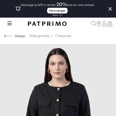
20%
×
Descarga la APP y recibe
Dcto en una compra
Descargar
Aplican TyC
0
Volver
Tallas grandes
Chaquetas