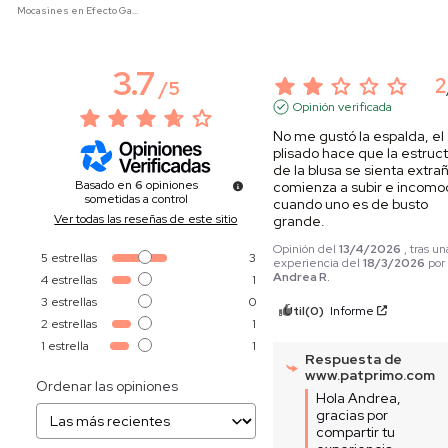
Mocasines en Efecto Gamuzado Para Mujer
3.7
2
/
5
Opinión verificada
No me gustó la espalda, el 
plisado hace que la estruct
de la blusa se sienta extrañ
Basado en
6
opiniones
comienza a subir e incomo
sometidas a control
cuando uno es de busto 
Ver todas las reseñas de este sitio
grande.
Opinión del
13/4/2026
, tras un
5
estrellas
3
experiencia del
18/3/2026
por
Andrea R.
4
estrellas
1
3
estrellas
0
Útil
(0)
Informe
2
estrellas
1
1
estrella
1
Respuesta de
www.patprimo.com
Ordenar las opiniones
Hola Andrea, 
gracias por 
compartir tu 