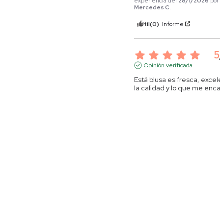
experiencia del
28/1/2026
po
Mercedes C.
Útil
(0)
Informe
5
Opinión verificada
Está blusa es fresca, excel
la calidad y lo que me enca
es que vienen en talla plus 
que son difícil de conseguir.
Las tiendas solo piensan en
personas hasta la talla L
Opinión del
30/1/2026
, tras u
experiencia del
19/1/2026
por
Útil
(0)
Informe
1
Opinión verificada
Una tragedia de producto