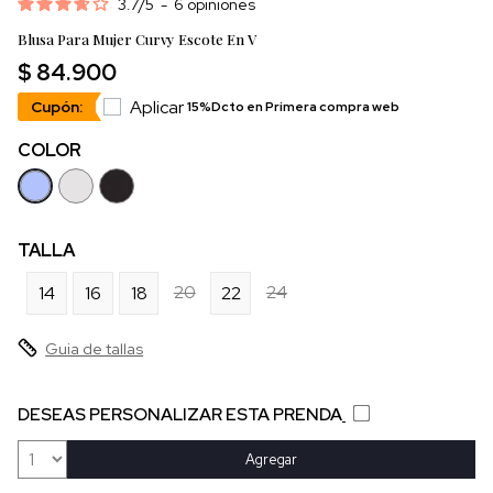
3.7
/
5
-
6
opiniones
Blusa Para Mujer Curvy Escote En V
$ 84.900
Aplicar
Cupón:
15%Dcto en Primera compra web
COLOR
TALLA
20
24
14
16
18
22
Guia de tallas
DESEAS PERSONALIZAR ESTA PRENDA
Agregar