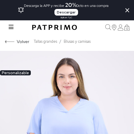
20%
×
Descarga la APP y recibe
Dcto en una compra
Descargar
Aplican TyC
0
Volver
Tallas grandes
Blusas y camisas
Personalizable