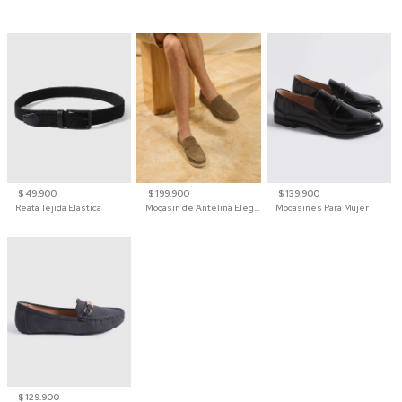
$ 49.900
$ 199.900
$ 139.900
Reata Tejida Elástica
Mocasín de Antelina Elegante con Suela de Contraste Para Hombre
Mocasines Para Mujer
$ 129.900