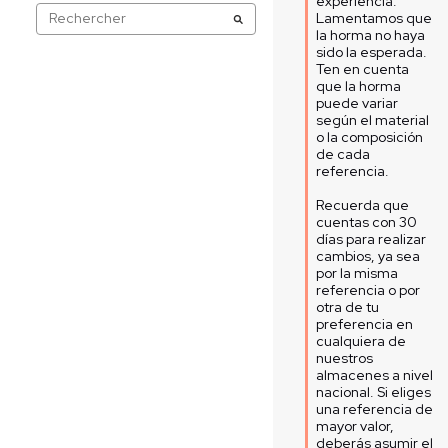
experiencia. 
Lamentamos que 
la horma no haya 
sido la esperada. 
Ten en cuenta 
que la horma 
puede variar 
según el material 
o la composición 
de cada 
referencia. 

Recuerda que 
cuentas con 30 
días para realizar 
cambios, ya sea 
por la misma 
referencia o por 
otra de tu 
preferencia en 
cualquiera de 
nuestros 
almacenes a nivel 
nacional. Si eliges 
una referencia de 
mayor valor, 
deberás asumir el 