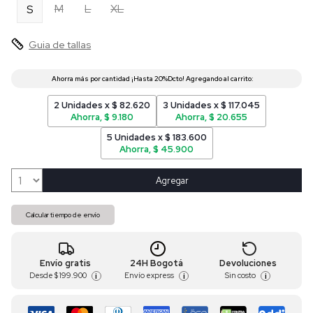
M
L
XL
S
Guia de tallas
2 Unidades x $ 82.620
3 Unidades x $ 117.045
Ahorra, $ 9.180
Ahorra, $ 20.655
5 Unidades x $ 183.600
Ahorra, $ 45.900
Agregar
Calcular tiempo de envío
Envío gratis
24H Bogotá
Devoluciones
Desde
$ 199.900
Envío express
Sin costo
i
i
i