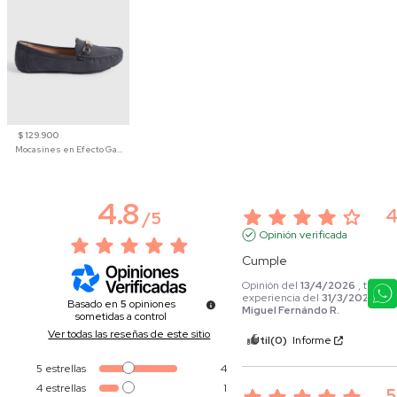
$ 129.900
Mocasines en Efecto Gamuzado Para Mujer
4.8
/
5
Opinión verificada
Cumple
Opinión del
13/4/2026
, tras un
experiencia del
31/3/2026
por
Basado en
5
opiniones
Miguel Fernándo R.
sometidas a control
Ver todas las reseñas de este sitio
Útil
(0)
Informe
5
estrellas
4
4
estrellas
1
5