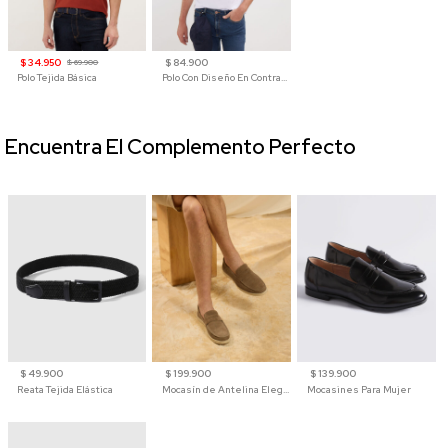
$ 34.950
$ 84.900
$ 69.900
Polo Tejida Básica
Polo Con Diseño En Contraste
Encuentra El Complemento Perfecto
$ 49.900
$ 199.900
$ 139.900
Reata Tejida Elástica
Mocasín de Antelina Elegante con Suela de Contraste Para Hombre
Mocasines Para Mujer