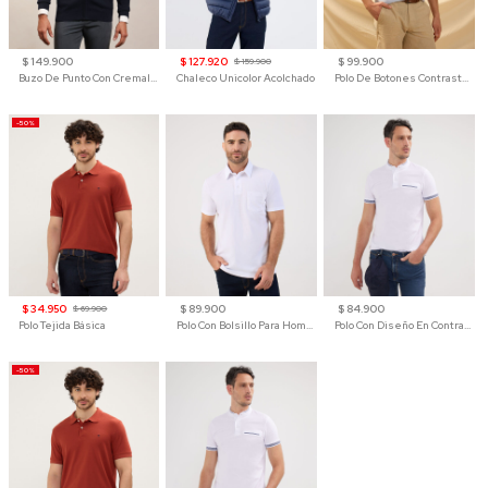
$ 149.900
$ 127.920
$ 99.900
$ 159.900
Buzo De Punto Con Cremallera Para Hombre
Chaleco Unicolor Acolchado
Polo De Botones Contraste Para Hombre
-50%
$ 34.950
$ 89.900
$ 84.900
$ 69.900
Polo Tejida Básica
Polo Con Bolsillo Para Hombre
Polo Con Diseño En Contraste
-50%