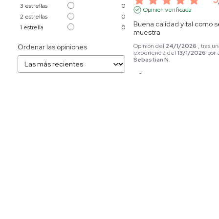
3
estrellas
0
Opinión verificada
2
estrellas
0
Buena calidad y tal como se
1
estrella
0
muestra
Opinión del
24/1/2026
, tras u
Ordenar las opiniones
experiencia del
13/1/2026
por
Sebastian N.
Útil
(0)
Informe
5
Opinión verificada
Excelente calidad de costur
corte, tela, colores y talla. 
Entrega puntual. Se ajusta a
mis espectativas...
Opinión del
15/1/2026
, tras un
experiencia del
29/12/2025
po
Ronald M.
Útil
(0)
Informe