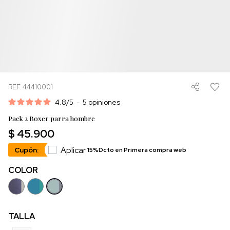
REF. 44410001
4.8
/
5
-
5
opiniones
Pack 2 Boxer parra hombre
$ 45.900
Aplicar
Cupón:
15%Dcto en Primera compra web
COLOR
TALLA