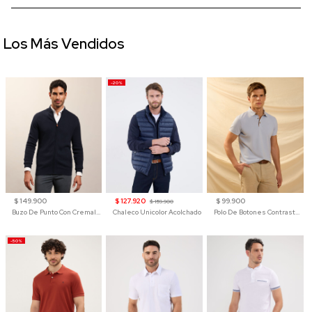
Los Más Vendidos
-20%
$ 149.900
$ 127.920
$ 99.900
$ 159.900
Buzo De Punto Con Cremallera Para Hombre
Chaleco Unicolor Acolchado
Polo De Botones Contraste Para Hombre
-50%