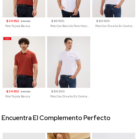
$ 34.950
$ 89.900
$ 84.900
$ 69.900
Polo Tejida Básica
Polo Con Bolsillo Para Hombre
Polo Con Diseño En Contraste
-50%
$ 34.950
$ 84.900
$ 69.900
Polo Tejida Básica
Polo Con Diseño En Contraste
Encuentra El Complemento Perfecto