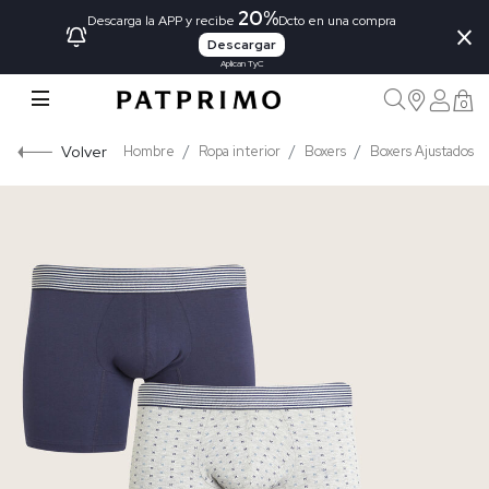
20%
×
Descarga la APP y recibe
Dcto en una compra
Descargar
Aplican TyC
0
Volver
Hombre
Ropa interior
Boxers
Boxers Ajustados