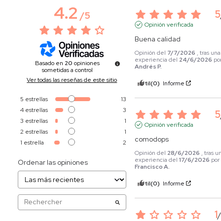
4.2
5
/
5
Opinión verificada
Buena calidad
Opinión del
7/7/2026
, tras una
experiencia del
24/6/2026
po
Basado en
20
opiniones
Andrés P.
sometidas a control
Ver todas las reseñas de este sitio
Útil
(0)
Informe
5
estrellas
13
4
estrellas
3
5
3
estrellas
1
Opinión verificada
2
estrellas
1
comodops
1
estrella
2
Opinión del
28/6/2026
, tras u
experiencia del
17/6/2026
po
Ordenar las opiniones
Francisco A.
Útil
(0)
Informe
1