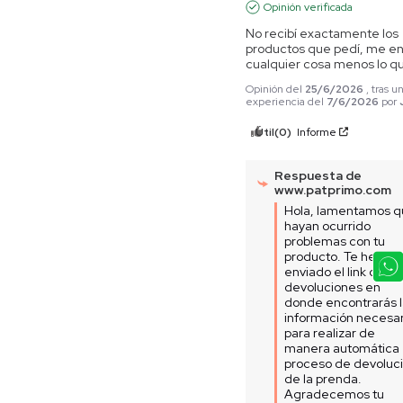
Opinión verificada
No recibí exactamente los 
productos que pedí, me env
cualquier cosa menos lo q
Opinión del
25/6/2026
, tras u
experiencia del
7/6/2026
por
Útil
(0)
Informe
Respuesta de
www.patprimo.com
Hola, lamentamos q
hayan ocurrido 
problemas con tu 
producto. Te hemos 
enviado el link de 
devoluciones en 
donde encontrarás l
información necesari
para realizar de 
manera automática e
proceso de devoluci
de la prenda. 
Agradecemos tu 