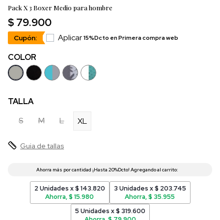
Pack X 3 Boxer Medio para hombre
$ 79.900
Aplicar
Cupón:
15%Dcto en Primera compra web
COLOR
TALLA
S
M
L
XL
Guia de tallas
2 Unidades x $ 143.820
3 Unidades x $ 203.745
Ahorra, $ 15.980
Ahorra, $ 35.955
5 Unidades x $ 319.600
Ahorra, $ 79.900