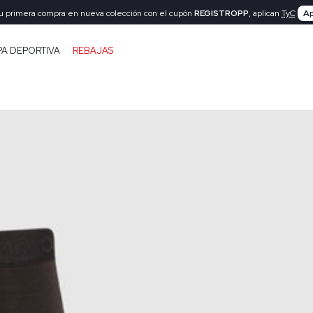
tu primera compra en nueva colección con el cupón
REGISTROPP
, aplican
TyC
Ap
PA DEPORTIVA
REBAJAS