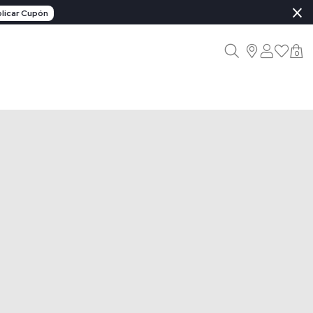
×
licar Cupón
0