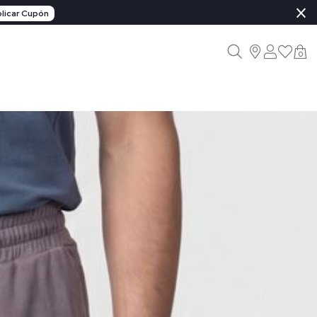
×
licar Cupón
0