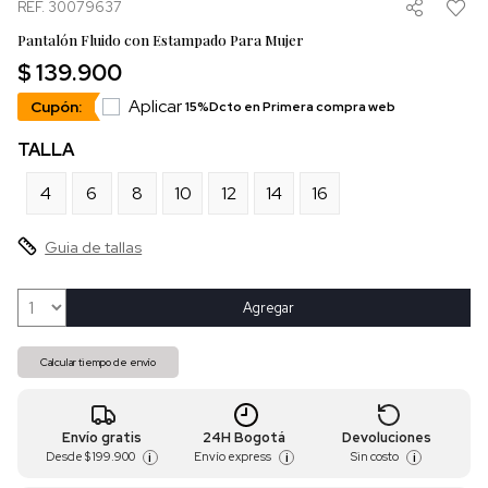
REF. 30079637
Pantalón Fluido con Estampado Para Mujer
$ 139.900
Aplicar
Cupón:
15%Dcto en Primera compra web
TALLA
4
6
8
10
12
14
16
Guia de tallas
Agregar
Calcular tiempo de envío
Envío gratis
24H Bogotá
Devoluciones
Desde
$ 199.900
Envío express
Sin costo
i
i
i