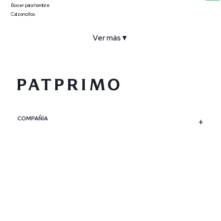
Boxer para hombre
Calzoncillos
Ver más
▼
COMPAÑÍA
SERVICIO AL CLIENTE
POLÍTICAS
CONTACTO