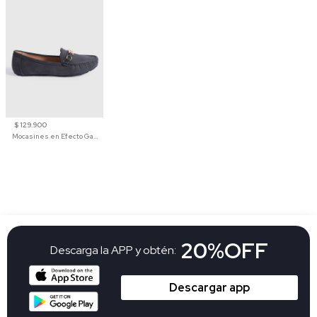
$ 129.900
Mocasines en Efecto Gamuzado Para Mujer
20%OFF
Descarga la APP y obtén:
Descargar app