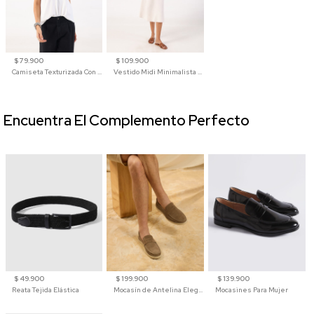
$ 79.900
$ 109.900
Camiseta Texturizada Con Cuello En V Para Mujer
Vestido Midi Minimalista De Silueta Amplia
Encuentra El Complemento Perfecto
$ 49.900
$ 199.900
$ 139.900
Reata Tejida Elástica
Mocasín de Antelina Elegante con Suela de Contraste Para Hombre
Mocasines Para Mujer