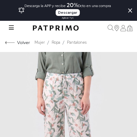
20%
×
Descarga la APP y recibe
Dcto en una compra
Descargar
Aplican TyC
0
Volver
Mujer
Ropa
Pantalones