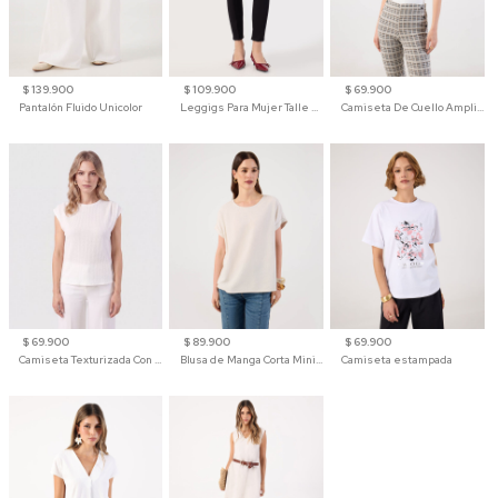
$ 139.900
$ 109.900
$ 69.900
Pantalón Fluido Unicolor
Leggigs Para Mujer Talle Alto Liso
Camiseta De Cuello Amplio Y Manga 3/4 Para Mujer
$ 69.900
$ 89.900
$ 69.900
Camiseta Texturizada Con Hombro Caído Para Mujer
Blusa de Manga Corta Minimalista para Mujer
Camiseta estampada