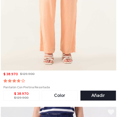
$ 38.970
$ 129.900
Pantalón Con Pretina Resortada
$ 38.970
Color
Añadir
$ 129.900