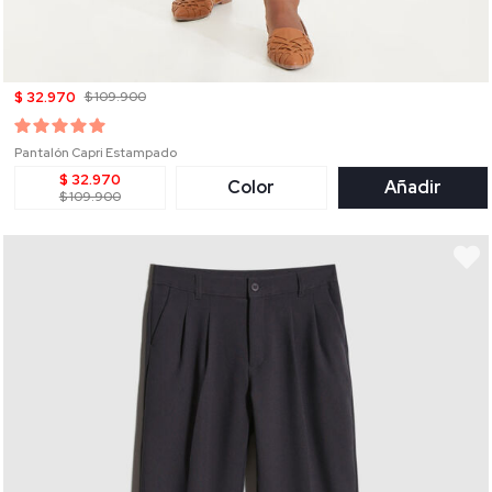
$ 32.970
$ 109.900
Pantalón Capri Estampado
$ 32.970
Color
Añadir
$ 109.900