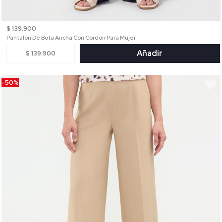
$ 139.900
Pantalón De Bota Ancha Con Cordón Para Mujer
Añadir
$ 139.900
-50%