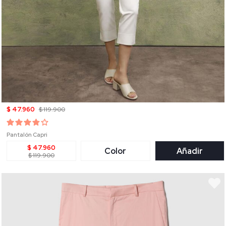
$ 47.960
$ 119.900
Pantalón Capri
$ 47.960
Color
Añadir
$ 119.900