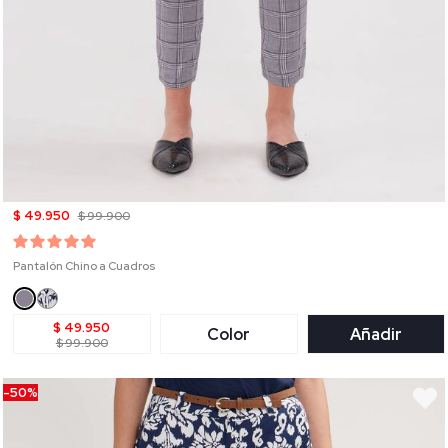
$ 49.950
$ 99.900
Pantalón Chino a Cuadros
$ 49.950
Color
Añadir
$ 99.900
-50%