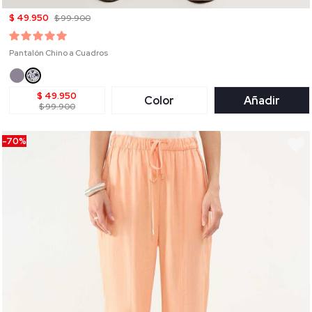
$ 49.950
$ 99.900
Pantalón Chino a Cuadros
$ 49.950
Color
Añadir
$ 99.900
-70%