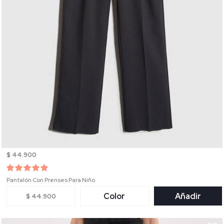
$ 44.900
Pantalón Con Prenses Para Niño
Color
Añadir
$ 44.900