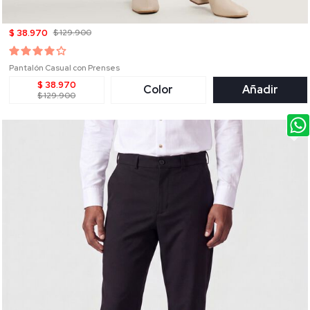
$ 38.970
$ 129.900
Pantalón Casual con Prenses
$ 38.970
Color
Añadir
$ 129.900