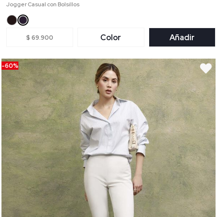
Jogger Casual con Bolsillos
Color
Añadir
$ 69.900
-60%