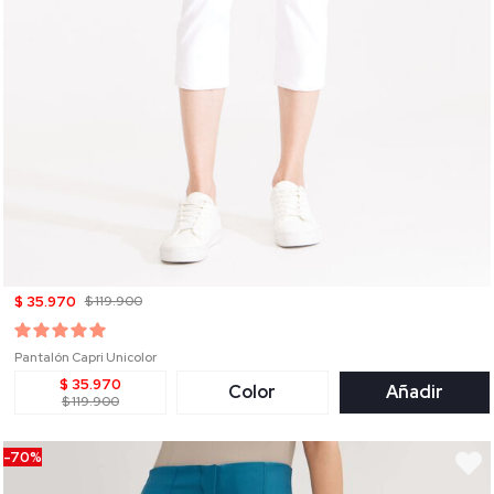
$ 35.970
$ 119.900
Pantalón Capri Unicolor
$ 35.970
Color
Añadir
$ 119.900
-70%