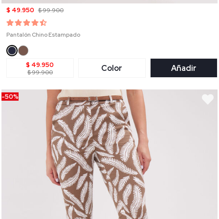
$ 49.950
$ 99.900
Pantalón Chino Estampado
$ 49.950
Color
Añadir
$ 99.900
-50%