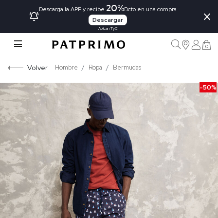
20%
×
Descarga la APP y recibe
Dcto en una compra
Descargar
Aplican TyC
0
Volver
Hombre
Ropa
Bermudas
-50%