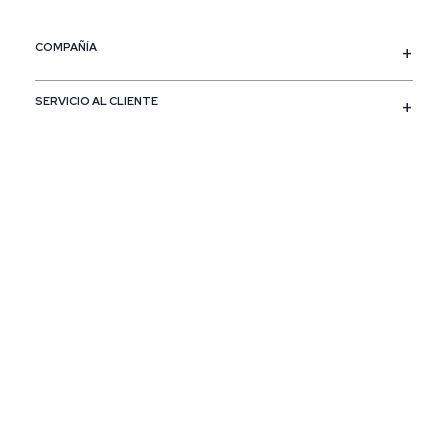
COMPAÑÍA
SERVICIO AL CLIENTE
POLÍTICAS
CONTACTO
SIGUENOS
PAÍS / REGIÓN
Colombia