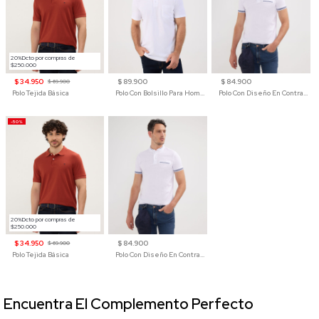
20%Dcto por compras de
$250.000
$ 34.950
$ 89.900
$ 84.900
$ 69.900
Polo Tejida Básica
Polo Con Bolsillo Para Hombre
Polo Con Diseño En Contraste
-50%
20%Dcto por compras de
$250.000
$ 34.950
$ 84.900
$ 69.900
Polo Tejida Básica
Polo Con Diseño En Contraste
Encuentra El Complemento Perfecto