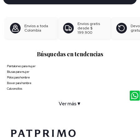
Envíos gratis
Envíos a toda
Devo
desde
$
Colombia
gratu
199.900
Búsquedas en tendencias
Pantalones para mujer
Blusas para mujer
Polos para hombre
Boxer para hombre
Calzoncillos
Ver más
▼