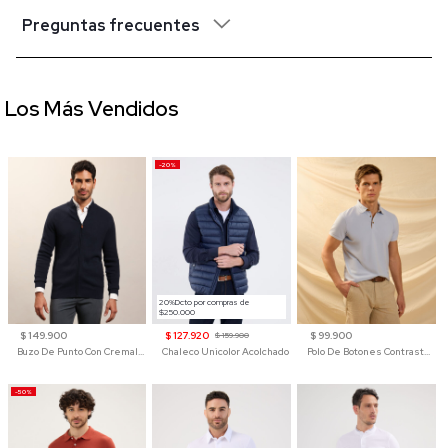
Preguntas frecuentes
Los Más Vendidos
-20%
20%Dcto por compras de
$250.000
$ 149.900
$ 127.920
$ 99.900
$ 159.900
Buzo De Punto Con Cremallera Para Hombre
Chaleco Unicolor Acolchado
Polo De Botones Contraste Para Hombre
-50%