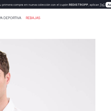
tu primera compra en nueva colección con el cupón
REGISTROPP
, aplican
TyC
Ap
PA DEPORTIVA
REBAJAS