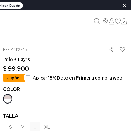
×
licar Cupón
0
REF. 44112745
Polo A Rayas
$ 99.900
Aplicar
15%Dcto en Primera compra web
Cupón:
COLOR
TALLA
S
M
XL
L