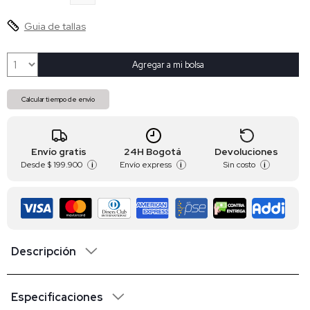
Guia de tallas
Agregar a mi bolsa
Calcular tiempo de envío
Envío gratis
24H Bogotá
Devoluciones
Desde
$ 199.900
Envío express
Sin costo
i
i
i
Descripción
Especificaciones