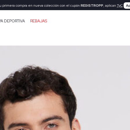
tu primera compra en nueva colección con el cupón
REGISTROPP
, aplican
TyC
Ap
PA DEPORTIVA
REBAJAS