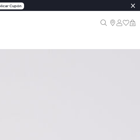
×
licar Cupón
0