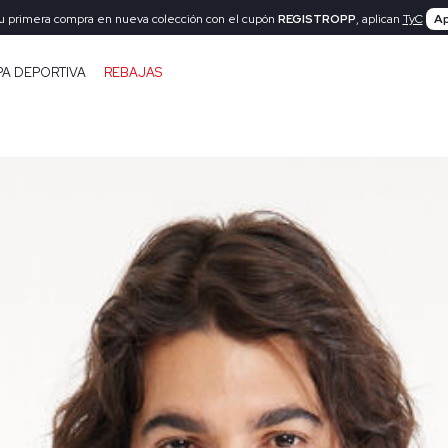
tu primera compra en nueva colección con el cupón
REGISTROPP
, aplican
TyC
Ap
PA DEPORTIVA
REBAJAS