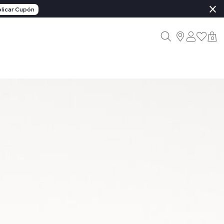
×
licar Cupón
0