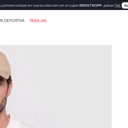
tu primera compra en nueva colección con el cupón
REGISTROPP
, aplican
TyC
Ap
PA DEPORTIVA
REBAJAS