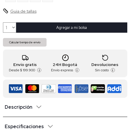
Guia de tallas
Agregar a mi bolsa
Calcular tiempo de envío
Envío gratis
24H Bogotá
Devoluciones
Desde
$ 199.900
Envío express
Sin costo
i
i
i
Descripción
Especificaciones