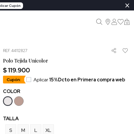
×
licar Cupón
0
REF. 44112827
Polo Tejida Unicolor
$ 119.900
Aplicar
15%Dcto en Primera compra web
Cupón:
COLOR
TALLA
S
M
L
XL