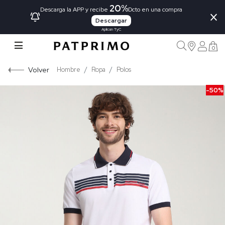
20%
×
Descarga la APP y recibe
Dcto en una compra
Descargar
Aplican TyC
0
Volver
Hombre
Ropa
Polos
-50%