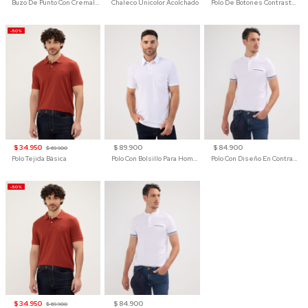
Buzo De Punto Con Cremallera Para Hombre
Chaleco Unicolor Acolchado
Polo De Botones Contraste Para Hombre
-50%
$ 34.950
$ 89.900
$ 84.900
$ 69.900
Polo Tejida Básica
Polo Con Bolsillo Para Hombre
Polo Con Diseño En Contraste
-50%
$ 34.950
$ 84.900
$ 69.900