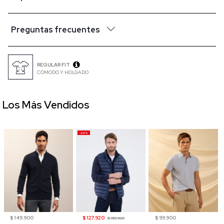
Preguntas frecuentes
REGULAR FIT
COMODO Y HOLGADO
Los Más Vendidos
-20%
$ 149.900
$ 127.920
$ 99.900
$ 159.900