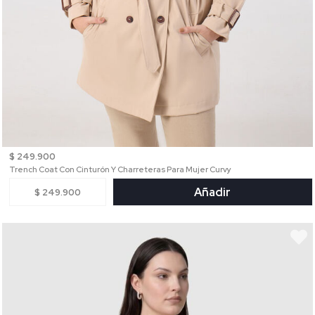
$ 249.900
Trench Coat Con Cinturón Y Charreteras Para Mujer Curvy
Añadir
$ 249.900