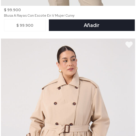
$ 99.900
Blusa A Rayas Con Escote En V Mujer Curvy
Añadir
$ 99.900