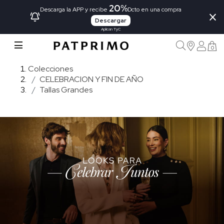
20%
×
Descarga la APP y recibe
Dcto en una compra
Descargar
Aplican TyC
0
Colecciones
CELEBRACION Y FIN DE AÑO
Tallas Grandes