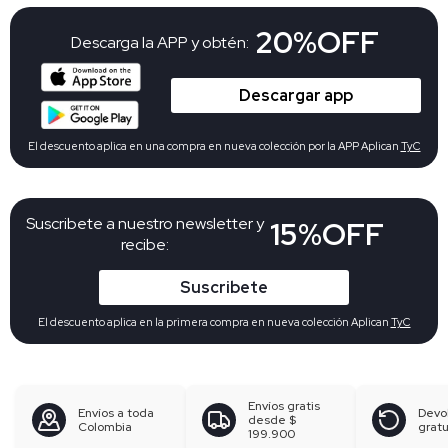
20%OFF
Descarga la APP y obtén:
Descargar app
El descuento aplica en una compra en nueva colección por la APP Aplican
TyC
Suscribete a nuestro newsletter y
15%OFF
recibe:
Suscribete
El descuento aplica en la primera compra en nueva colección Aplican
TyC
Envíos gratis
Envíos a toda
Devo
desde
$
Colombia
gratu
199.900