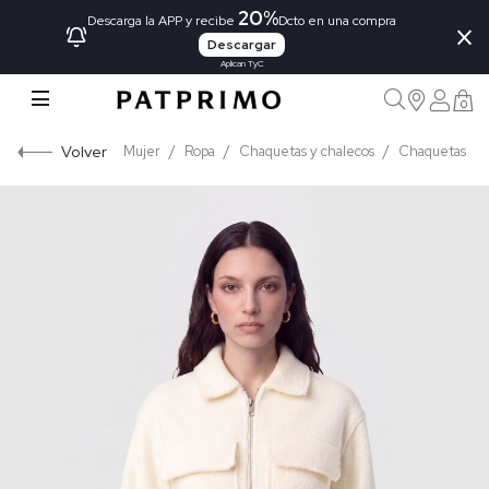
20%
×
Descarga la APP y recibe
Dcto en una compra
Descargar
Aplican TyC
0
Volver
Mujer
Ropa
Chaquetas y chalecos
Chaquetas