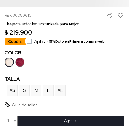
REF. 30080610
Chaqueta Unicolor Texturizada para Mujer
$ 219.900
Aplicar
Cupón:
15%Dcto en Primera compra web
COLOR
TALLA
XS
S
M
L
XL
Guia de tallas
Agregar