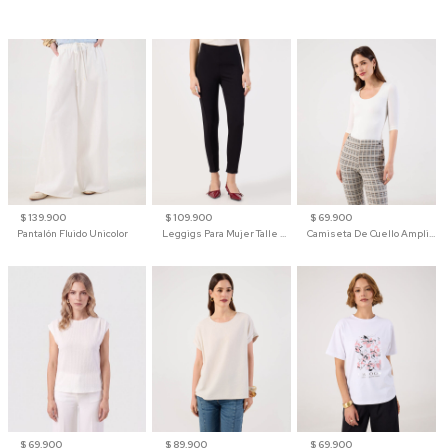
$ 139.900
$ 109.900
$ 69.900
Pantalón Fluido Unicolor
Leggigs Para Mujer Talle Alto Liso
Camiseta De Cuello Amplio Y Manga 3/4 Para Mujer
$ 69.900
$ 89.900
$ 69.900