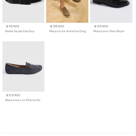
$ 49.900
$ 199.900
$ 139.900
Reata Tejida Elástica
Mocasín de Antelina Elegante con Suela de Contraste Para Hombre
Mocasines Para Mujer
$ 129.900
Mocasines en Efecto Gamuzado Para Mujer