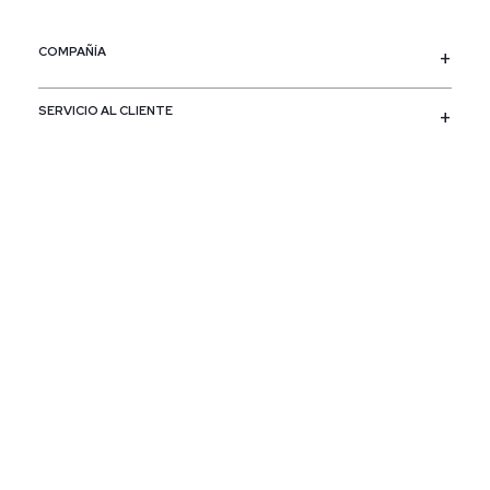
COMPAÑÍA
SERVICIO AL CLIENTE
POLÍTICAS
CONTACTO
SIGUENOS
PAÍS / REGIÓN
Colombia