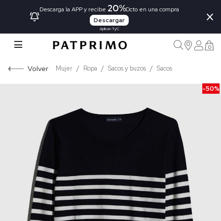
20%
×
Descarga la APP y recibe
Dcto en una compra
Descargar
Aplican TyC
0
Volver
Mujer
Ropa
Sacos y buzos
Sacos
-50%