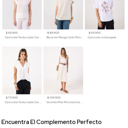
$ 69.900
$ 89.900
$ 69.900
Camiseta Texturizada Con Hombro Caído Para Mujer
Blusa de Manga Corta Minimalista para Mujer
Camiseta estampada
$ 79.900
$ 109.900
Camiseta Texturizada Con Cuello En V Para Mujer
Vestido Midi Minimalista De Silueta Amplia
Encuentra El Complemento Perfecto