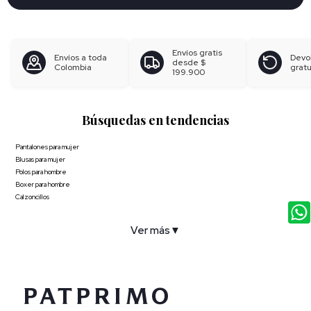
Envíos gratis
Envíos a toda
Devo
desde
$
Colombia
gratu
199.900
Búsquedas en tendencias
Pantalones para mujer
Blusas para mujer
Polos para hombre
Boxer para hombre
Calzoncillos
Ver más
▼