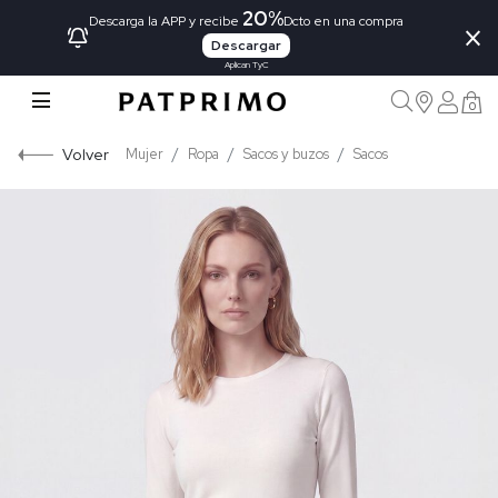
20%
×
Descarga la APP y recibe
Dcto en una compra
Descargar
Aplican TyC
0
Volver
Mujer
Ropa
Sacos y buzos
Sacos