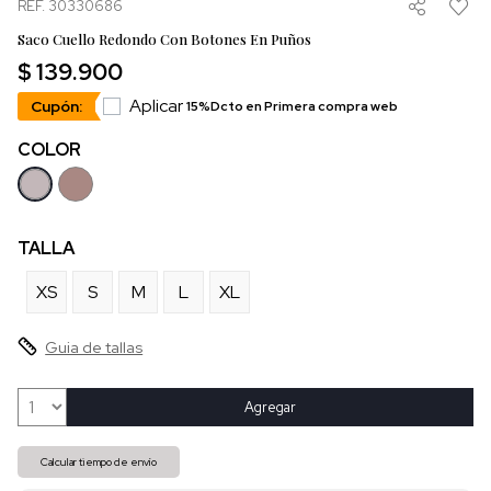
REF. 30330686
Saco Cuello Redondo Con Botones En Puños
$ 139.900
Aplicar
Cupón:
15%Dcto en Primera compra web
COLOR
TALLA
XS
S
M
L
XL
Guia de tallas
Agregar
Calcular tiempo de envío