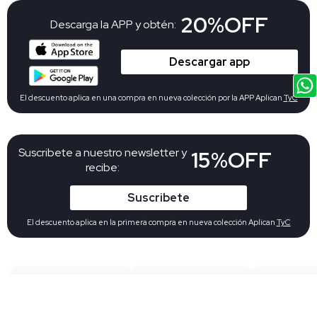
20%OFF
Descarga la APP y obtén:
Descargar app
El descuento aplica en una compra en nueva colección por la APP Aplican
TyC
Suscribete a nuestro newsletter y
15%OFF
recibe:
Suscribete
El descuento aplica en la primera compra en nueva colección Aplican
TyC
Envíos gratis
Envíos a toda
Devo
desde
$
Colombia
gratu
199.900