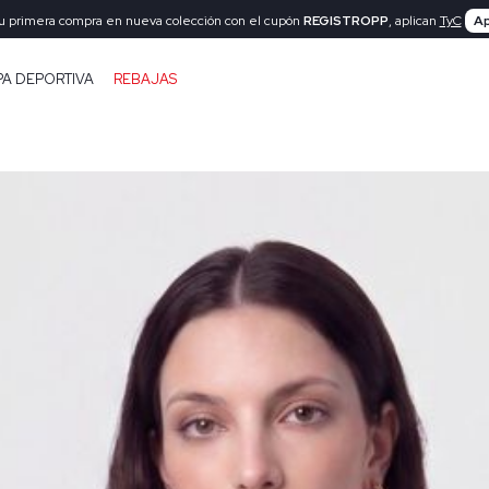
tu primera compra en nueva colección con el cupón
REGISTROPP
, aplican
TyC
Ap
PA DEPORTIVA
REBAJAS