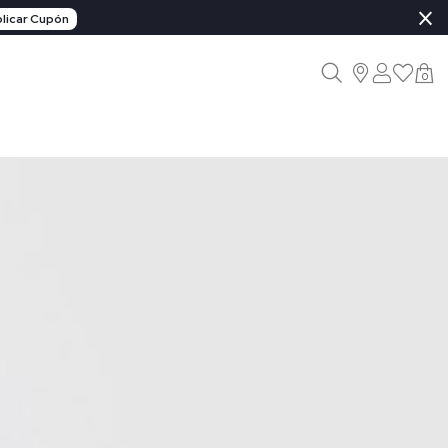
×
licar Cupón
0