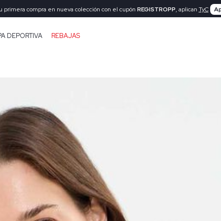
tu primera compra en nueva colección con el cupón
REGISTROPP
, aplican
TyC
Ap
PA DEPORTIVA
REBAJAS