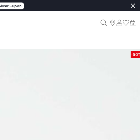
×
licar Cupón
0
-50