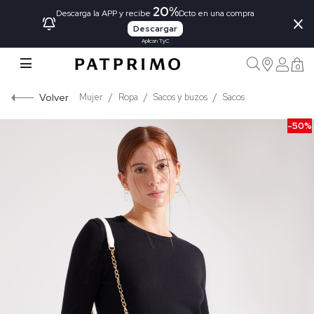
20%
×
Descarga la APP y recibe
Dcto en una compra
Descargar
Aplican TyC
0
Volver
Mujer
Ropa
Sacos y buzos
Sacos
-50%