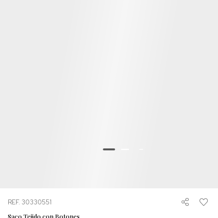
REF. 30330551
Saco Tejido con Botones