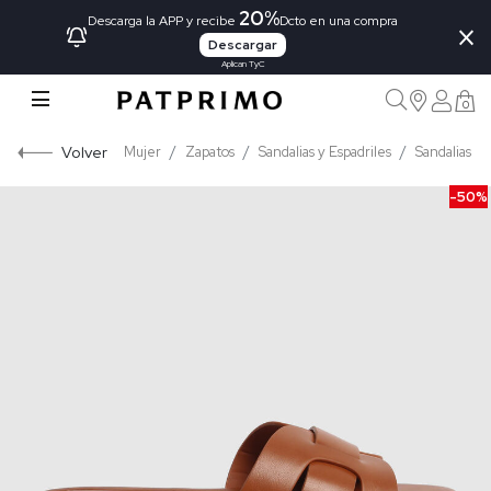
20%
×
Descarga la APP y recibe
Dcto en una compra
Descargar
Aplican TyC
0
Volver
Mujer
Zapatos
Sandalias y Espadriles
Sandalias
-50%