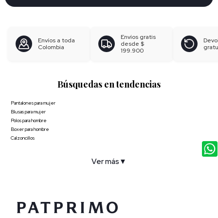
Envíos gratis
Envíos a toda
Devo
desde
$
Colombia
gratu
199.900
Búsquedas en tendencias
Pantalones para mujer
Blusas para mujer
Polos para hombre
Boxer para hombre
Calzoncillos
Ver más
▼