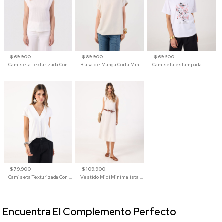
$ 69.900
$ 89.900
$ 69.900
Camiseta Texturizada Con Hombro Caído Para Mujer
Blusa de Manga Corta Minimalista para Mujer
Camiseta estampada
$ 79.900
$ 109.900
Camiseta Texturizada Con Cuello En V Para Mujer
Vestido Midi Minimalista De Silueta Amplia
Encuentra El Complemento Perfecto