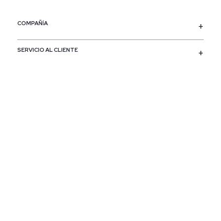
COMPAÑÍA
SERVICIO AL CLIENTE
POLÍTICAS
CONTACTO
SIGUENOS
PAÍS / REGIÓN
Colombia