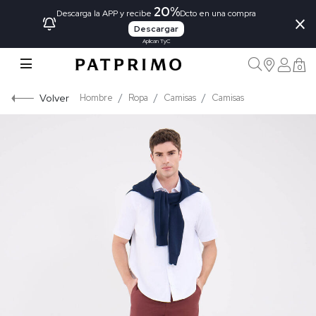
20%
×
Descarga la APP y recibe
Dcto en una compra
Descargar
Aplican TyC
0
Volver
Hombre
Ropa
Camisas
Camisas