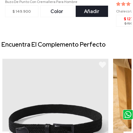
Buzo De Punto Con Cremallera Para Hombre
Color
Añadir
$ 149.900
Chaleco U
$ 12
$ 15
Encuentra El Complemento Perfecto