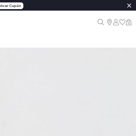
×
licar Cupón
0