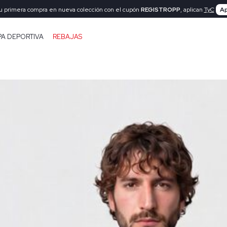
tu primera compra en nueva colección con el cupón
REGISTROPP
, aplican
TyC
Ap
PA DEPORTIVA
REBAJAS