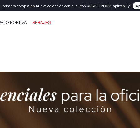
tu primera compra en nueva colección con el cupón
REGISTROPP
, aplican
TyC
Ap
PA DEPORTIVA
REBAJAS