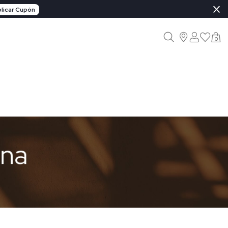
×
licar Cupón
0