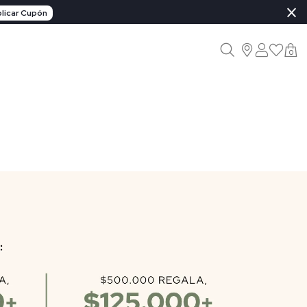
×
licar Cupón
0