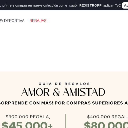
tu primera compra en nueva colección con el cupón
REGISTROPP
, aplican
TyC
Ap
PA DEPORTIVA
REBAJAS