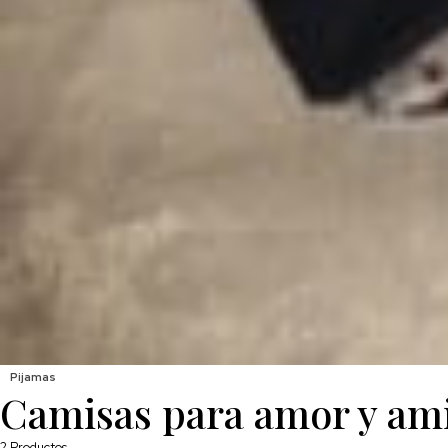
Pijamas
Camisas para amor y am
2
Productos