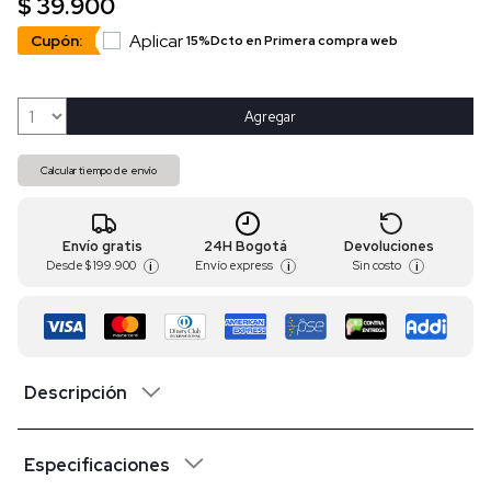
$ 39.900
Aplicar
Cupón:
15%Dcto en Primera compra web
Agregar
Calcular tiempo de envío
Envío gratis
24H Bogotá
Devoluciones
Desde
$ 199.900
Envío express
Sin costo
i
i
i
Descripción
Especificaciones