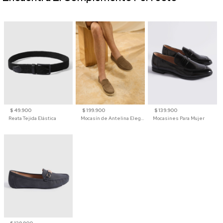
$ 49.900
$ 199.900
$ 139.900
Reata Tejida Elástica
Mocasín de Antelina Elegante con Suela de Contraste Para Hombre
Mocasines Para Mujer