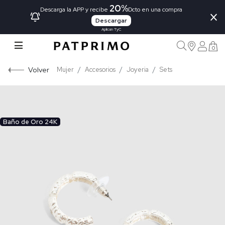
20%
×
Descarga la APP y recibe
Dcto en una compra
Descargar
Aplican TyC
0
Volver
Mujer
Accesorios
Joyeria
Sets
Baño de Oro 24K