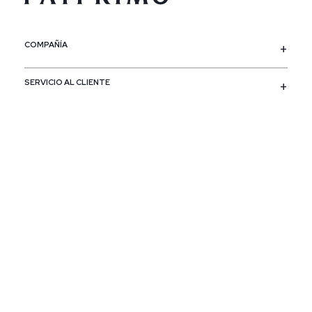
COMPAÑÍA
SERVICIO AL CLIENTE
POLÍTICAS
CONTACTO
SIGUENOS
PAÍS / REGIÓN
Colombia