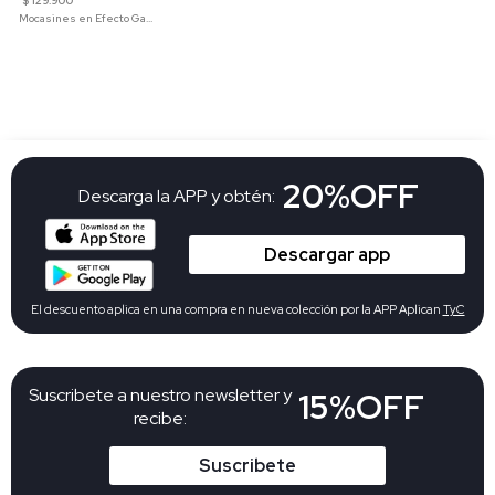
$ 129.900
Mocasines en Efecto Gamuzado Para Mujer
20%OFF
Descarga la APP y obtén:
Descargar app
El descuento aplica en una compra en nueva colección por la APP Aplican
TyC
Suscribete a nuestro newsletter y
15%OFF
recibe:
Suscribete