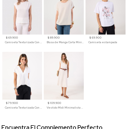
$ 69.900
$ 89.900
$ 69.900
Camiseta Texturizada Con Hombro Caído Para Mujer
Blusa de Manga Corta Minimalista para Mujer
Camiseta estampada
$ 79.900
$ 109.900
Camiseta Texturizada Con Cuello En V Para Mujer
Vestido Midi Minimalista De Silueta Amplia
Encuentra El Complemento Perfecto