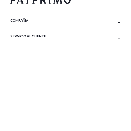
COMPAÑÍA
SERVICIO AL CLIENTE
POLÍTICAS
CONTACTO
SIGUENOS
PAÍS / REGIÓN
Colombia