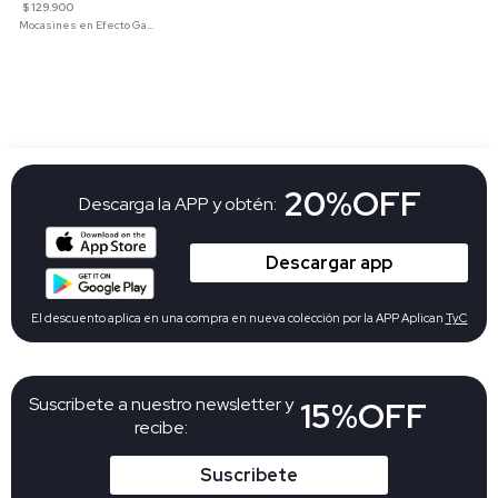
$ 129.900
Mocasines en Efecto Gamuzado Para Mujer
20%OFF
Descarga la APP y obtén:
Descargar app
El descuento aplica en una compra en nueva colección por la APP Aplican
TyC
Suscribete a nuestro newsletter y
15%OFF
recibe:
Suscribete