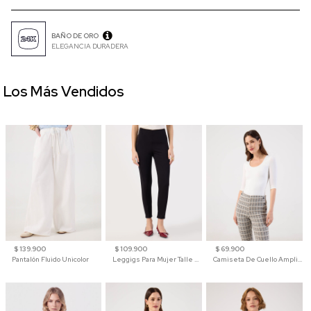
BAÑO DE ORO
ELEGANCIA DURADERA
Los Más Vendidos
$ 139.900
$ 109.900
$ 69.900
Pantalón Fluido Unicolor
Leggigs Para Mujer Talle Alto Liso
Camiseta De Cuello Amplio Y Manga 3/4 Para Mujer