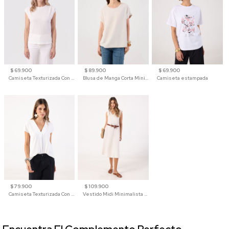
$ 69.900
$ 89.900
$ 69.900
Camiseta Texturizada Con Hombro Caído Para Mujer
Blusa de Manga Corta Minimalista para Mujer
Camiseta estampada
$ 79.900
$ 109.900
Camiseta Texturizada Con Cuello En V Para Mujer
Vestido Midi Minimalista De Silueta Amplia