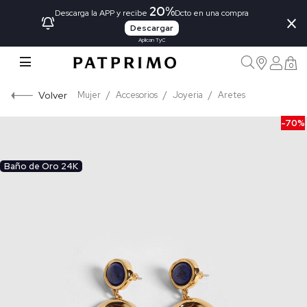
20%
×
Descarga la APP y recibe
Dcto en una compra
Descargar
Aplican TyC
0
Volver
Mujer
Accesorios
Joyeria
Aretes
-70%
Baño de Oro 24K