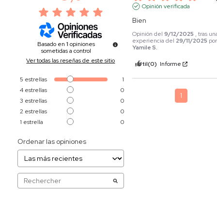
Opinión verificada
Bien
Opinión del
9/12/2025
, tras un
experiencia del
29/11/2025
po
Basado en
1
opiniones
Yamile S.
sometidas a control
Ver todas las reseñas de este sitio
Útil
(0)
Informe
5
estrellas
1
4
estrellas
0
1
3
estrellas
0
2
estrellas
0
1
estrella
0
Ordenar las opiniones