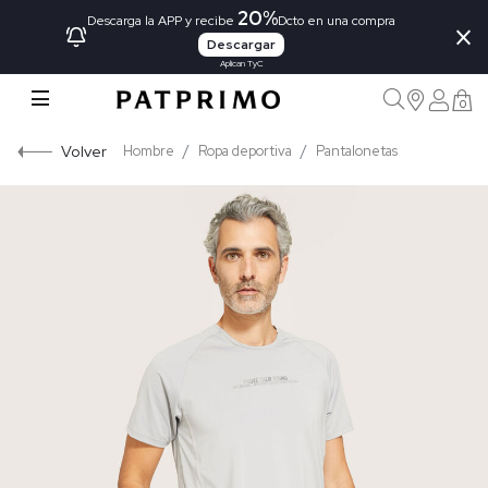
20%
×
Descarga la APP y recibe
Dcto en una compra
Descargar
Aplican TyC
0
Volver
Hombre
Ropa deportiva
Pantalonetas