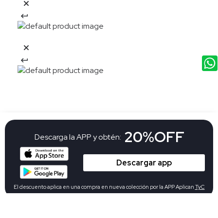
20%OFF
Descarga la APP y obtén:
Descargar app
El descuento aplica en una compra en nueva colección por la APP Aplican
TyC