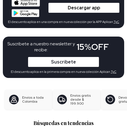
Descargar app
El descuento aplica en una compra en nueva colección por la APP Aplican
TyC
Suscribete a nuestro newsletter y
15%OFF
recibe:
Suscribete
El descuento aplica en la primera compra en nueva colección Aplican
TyC
Envíos gratis
Envíos a toda
Devo
desde
$
Colombia
gratu
199.900
Búsquedas en tendencias