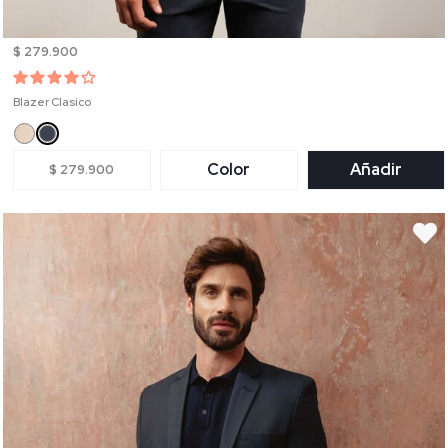
$ 279.900
Blazer Clasico
Color
Añadir
$ 279.900