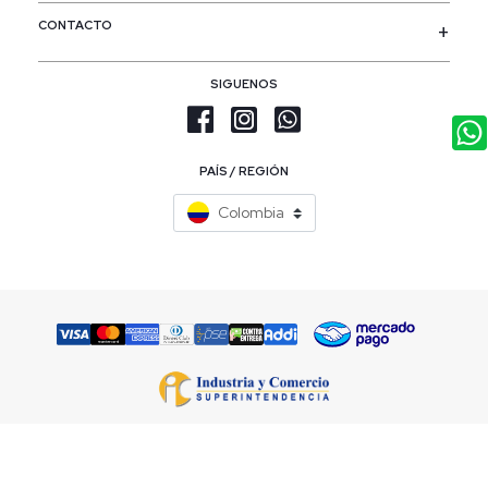
CONTACTO
SIGUENOS
PAÍS / REGIÓN
Colombia
Razón Social: Pash S.A.S | Nit. 860.503.159-1 | Calle 18a # 69b - 06 |
servicliente@patprimo.com.co | (601) 4321898 / 018000 126693