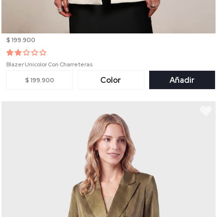
$ 199.900
Blazer Unicolor Con Charreteras
Color
Añadir
$ 199.900