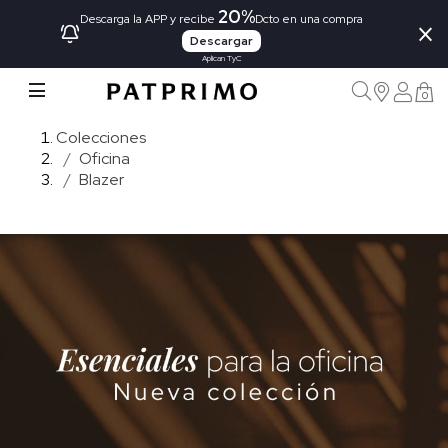
20%
×
Descarga la APP y recibe
Dcto en una compra
Descargar
Aplican TyC
0
Colecciones
Oficina
Blazer