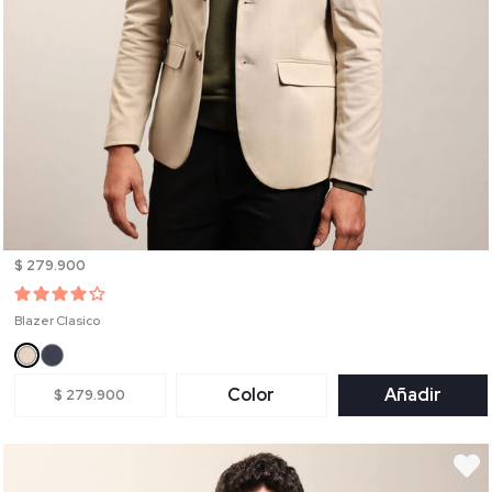
$ 279.900
Blazer Clasico
Color
Añadir
$ 279.900