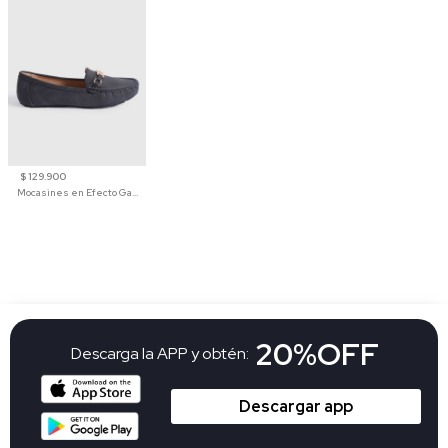
$ 129.900
Mocasines en Efecto Gamuzado Para Mujer
20%OFF
Descarga la APP y obtén:
Descargar app