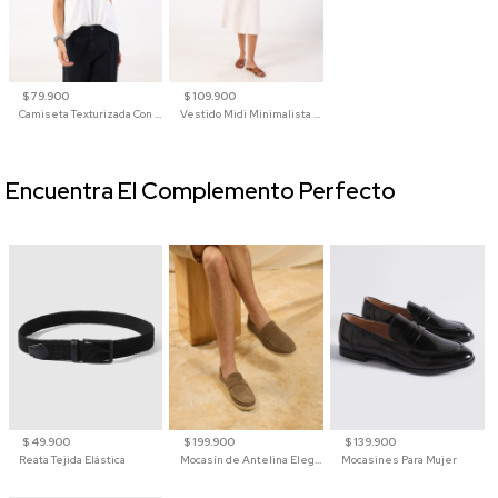
$ 79.900
$ 109.900
Camiseta Texturizada Con Cuello En V Para Mujer
Vestido Midi Minimalista De Silueta Amplia
Encuentra El Complemento Perfecto
$ 49.900
$ 199.900
$ 139.900
Reata Tejida Elástica
Mocasín de Antelina Elegante con Suela de Contraste Para Hombre
Mocasines Para Mujer