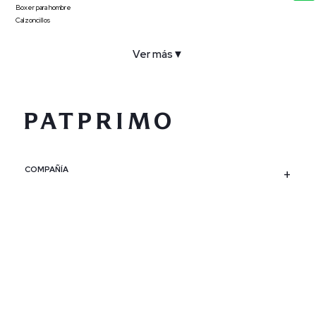
Boxer para hombre
Calzoncillos
Ver más
▼
COMPAÑÍA
SERVICIO AL CLIENTE
POLÍTICAS
CONTACTO