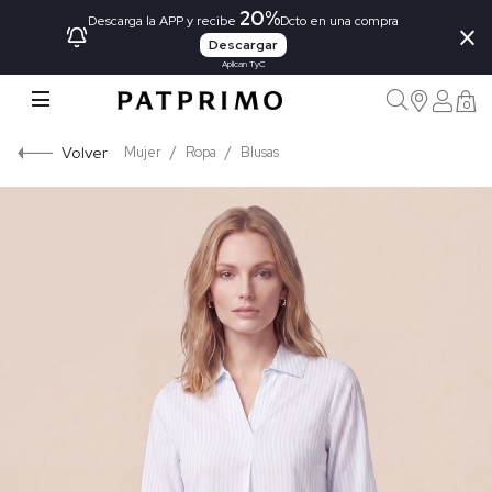
20%
×
Descarga la APP y recibe
Dcto en una compra
Descargar
Aplican TyC
0
Volver
Mujer
Ropa
Blusas