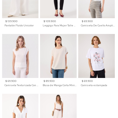
$ 139.900
$ 109.900
$ 69.900
Pantalón Fluido Unicolor
Leggigs Para Mujer Talle Alto Liso
Camiseta De Cuello Amplio Y Manga 3/4 Para Mujer
$ 69.900
$ 89.900
$ 69.900
Camiseta Texturizada Con Hombro Caído Para Mujer
Blusa de Manga Corta Minimalista para Mujer
Camiseta estampada