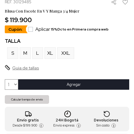
REF. 30129485
Blusa Con Escote En V Y Manga 3/4 Mujer
$ 119.900
Aplicar
Cupón:
15%Dcto en Primera compra web
TALLA
S
M
L
XL
XXL
Guia de tallas
Agregar
Calcular tiempo de envío
Envío gratis
24H Bogotá
Devoluciones
Desde
$ 199.900
Envío express
Sin costo
i
i
i