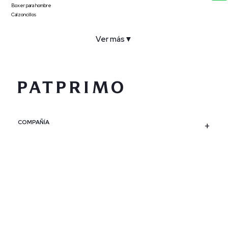
Boxer para hombre
Calzoncillos
Ver más
▼
COMPAÑÍA
SERVICIO AL CLIENTE
POLÍTICAS
CONTACTO