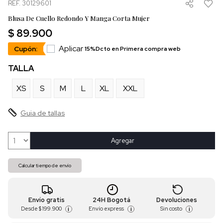
REF. 30129601
Blusa De Cuello Redondo Y Manga Corta Mujer
$ 89.900
Aplicar
Cupón:
15%Dcto en Primera compra web
TALLA
XS
S
M
L
XL
XXL
Guia de tallas
Agregar
Calcular tiempo de envío
Envío gratis
24H Bogotá
Devoluciones
Desde
$ 199.900
Envío express
Sin costo
i
i
i