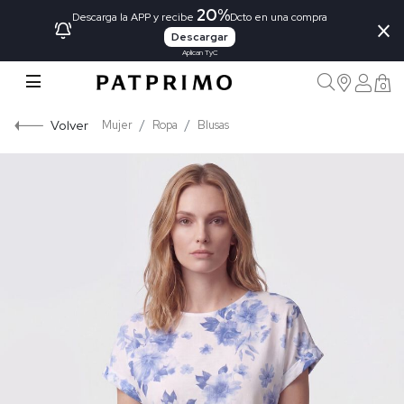
20%
×
Descarga la APP y recibe
Dcto en una compra
Descargar
Aplican TyC
0
Volver
Mujer
Ropa
Blusas