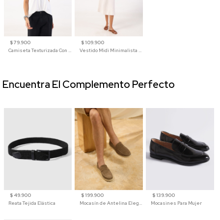
$ 79.900
$ 109.900
Camiseta Texturizada Con Cuello En V Para Mujer
Vestido Midi Minimalista De Silueta Amplia
Encuentra El Complemento Perfecto
$ 49.900
$ 199.900
$ 139.900
Reata Tejida Elástica
Mocasín de Antelina Elegante con Suela de Contraste Para Hombre
Mocasines Para Mujer