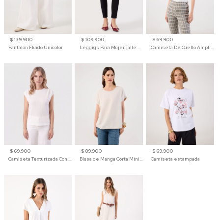
$ 139.900
$ 109.900
$ 69.900
Pantalón Fluido Unicolor
Leggigs Para Mujer Talle Alto Liso
Camiseta De Cuello Amplio Y Manga 3/4 Para Mujer
$ 69.900
$ 89.900
$ 69.900
Camiseta Texturizada Con Hombro Caído Para Mujer
Blusa de Manga Corta Minimalista para Mujer
Camiseta estampada