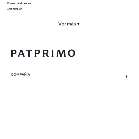
Boxer para hombre
Calzoncillos
Ver más
▼
COMPAÑÍA
SERVICIO AL CLIENTE
POLÍTICAS
CONTACTO