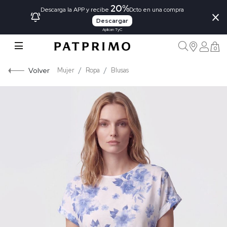
20%
×
Descarga la APP y recibe
Dcto en una compra
Descargar
Aplican TyC
0
Volver
Mujer
Ropa
Blusas