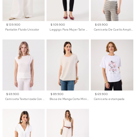
$ 139.900
$ 109.900
$ 69.900
Pantalón Fluido Unicolor
Leggigs Para Mujer Talle Alto Liso
Camiseta De Cuello Amplio Y Manga 3/4 Para Mujer
$ 69.900
$ 89.900
$ 69.900
Camiseta Texturizada Con Hombro Caído Para Mujer
Blusa de Manga Corta Minimalista para Mujer
Camiseta estampada