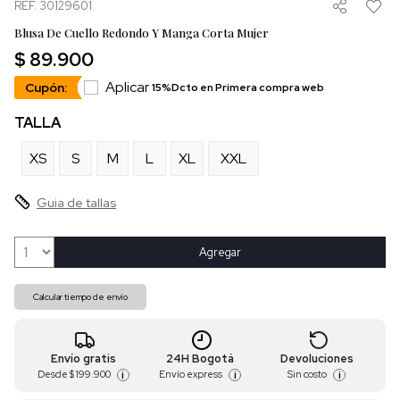
REF. 30129601
Blusa De Cuello Redondo Y Manga Corta Mujer
$ 89.900
Aplicar
Cupón:
15%Dcto en Primera compra web
TALLA
XS
S
M
L
XL
XXL
Guia de tallas
Agregar
Calcular tiempo de envío
Envío gratis
24H Bogotá
Devoluciones
Desde
$ 199.900
Envío express
Sin costo
i
i
i