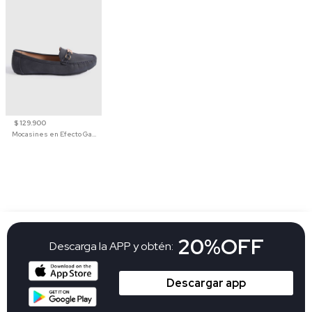
$ 129.900
Mocasines en Efecto Gamuzado Para Mujer
20%OFF
Descarga la APP y obtén:
Descargar app