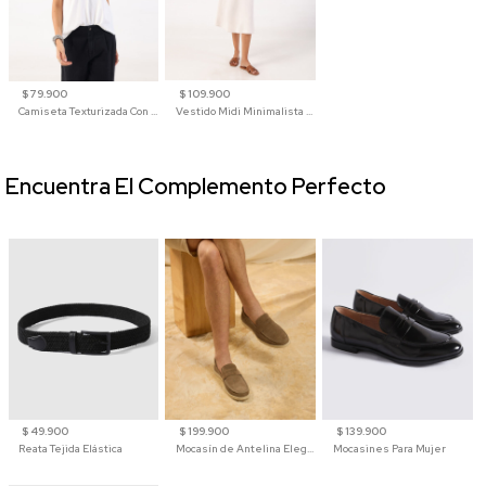
$ 79.900
$ 109.900
Camiseta Texturizada Con Cuello En V Para Mujer
Vestido Midi Minimalista De Silueta Amplia
Encuentra El Complemento Perfecto
$ 49.900
$ 199.900
$ 139.900
Reata Tejida Elástica
Mocasín de Antelina Elegante con Suela de Contraste Para Hombre
Mocasines Para Mujer