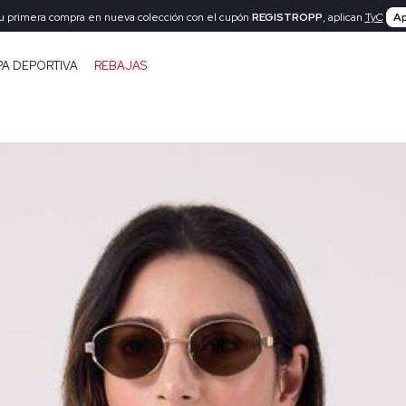
tu primera compra en nueva colección con el cupón
REGISTROPP
, aplican
TyC
Ap
PA DEPORTIVA
REBAJAS