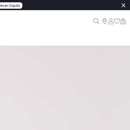
×
licar Cupón
0