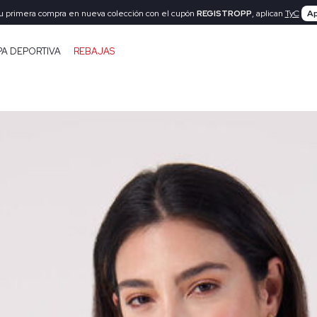
tu primera compra en nueva colección con el cupón
REGISTROPP
, aplican
TyC
Ap
PA DEPORTIVA
REBAJAS