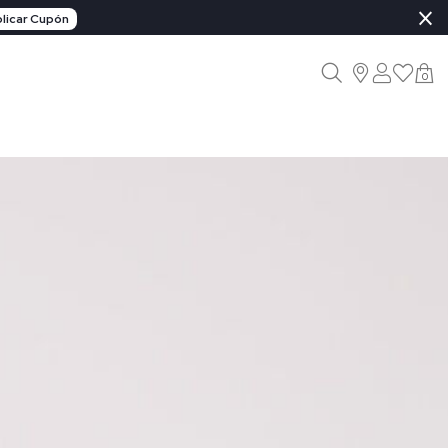
×
licar Cupón
0