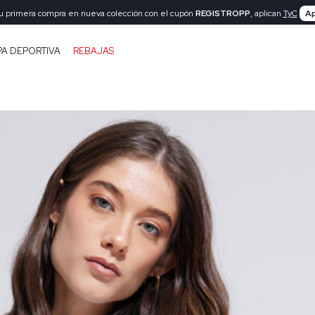
tu primera compra en nueva colección con el cupón
REGISTROPP
, aplican
TyC
Ap
PA DEPORTIVA
REBAJAS