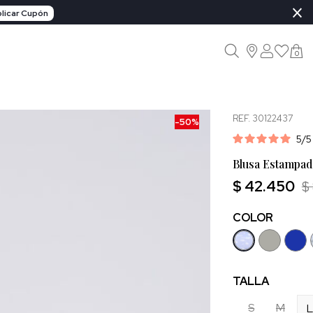
×
licar Cupón
0
REF. 30122437
-50%
5
/
Blusa Estampad
$ 42.450
$
COLOR
TALLA
S
M
L