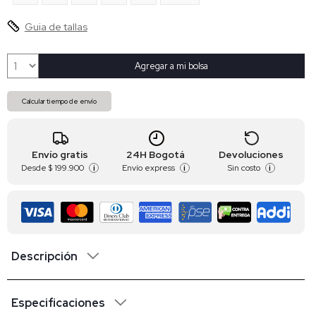
Guia de tallas
Agregar a mi bolsa
Calcular tiempo de envío
Envío gratis
24H Bogotá
Devoluciones
Desde
$ 199.900
Envío express
Sin costo
i
i
i
Descripción
Especificaciones