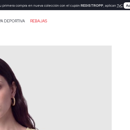
tu primera compra en nueva colección con el cupón
REGISTROPP
, aplican
TyC
Ap
PA DEPORTIVA
REBAJAS