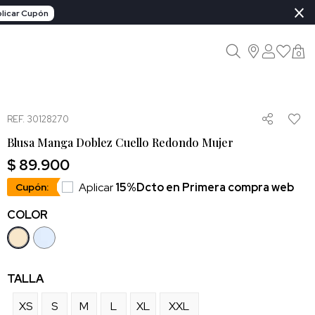
×
licar Cupón
0
REF. 30128270
Blusa Manga Doblez Cuello Redondo Mujer
$ 89.900
Aplicar
15%Dcto en Primera compra web
Cupón:
COLOR
TALLA
XS
S
M
L
XL
XXL