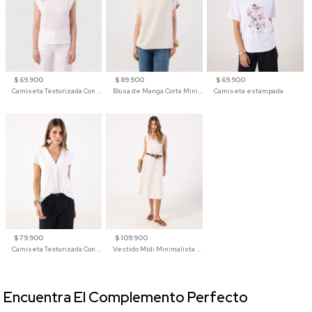
$ 69.900
$ 89.900
$ 69.900
Camiseta Texturizada Con Hombro Caído Para Mujer
Blusa de Manga Corta Minimalista para Mujer
Camiseta estampada
$ 79.900
$ 109.900
Camiseta Texturizada Con Cuello En V Para Mujer
Vestido Midi Minimalista De Silueta Amplia
Encuentra El Complemento Perfecto