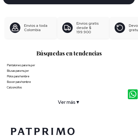
Envíos gratis
Envíos a toda
Devo
desde
$
Colombia
gratu
199.900
Búsquedas en tendencias
Pantalones para mujer
Blusas para mujer
Polos para hombre
Boxer para hombre
Calzoncillos
Ver más
▼