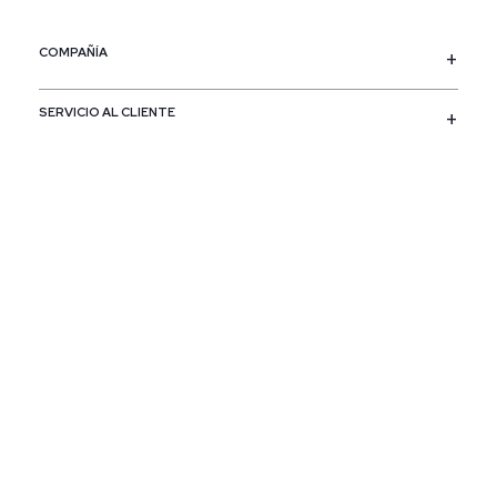
COMPAÑÍA
SERVICIO AL CLIENTE
POLÍTICAS
CONTACTO
SIGUENOS
PAÍS / REGIÓN
Colombia