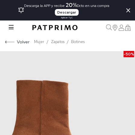
20%
×
Descarga la APP y recibe
Dcto en una compra
Descargar
Aplican TyC
0
Volver
Mujer
Zapatos
Botines
-50%