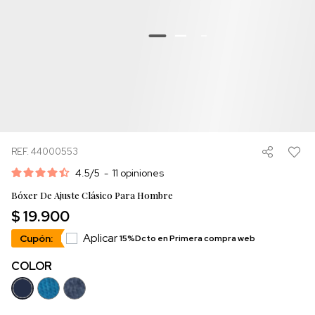
REF. 44000553
4.5
/
5
-
11
opiniones
Bóxer De Ajuste Clásico Para Hombre
$ 19.900
Aplicar
Cupón:
15%Dcto en Primera compra web
COLOR