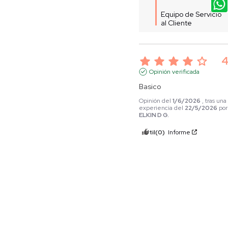
Equipo de Servicio 
al Cliente
Opinión verificada
Basico
Opinión del
1/6/2026
, tras una
experiencia del
22/5/2026
por
ELKIN D G.
Útil
(0)
Informe
5
Opinión verificada
Excelente producto de muy
buena calidad
Opinión del
11/5/2026
, tras un
experiencia del
30/4/2026
po
Francisco Javier P.