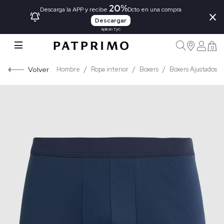
20%
×
Descarga la APP y recibe
Dcto en una compra
Descargar
Aplican TyC
0
Volver
Hombre
Ropa interior
Boxers
Boxers Ajustados