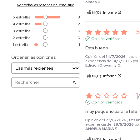
olmes G.
Ver todas las reseñas de este sitio
Útil
(0)
Informe
5
estrellas
8
4
estrellas
2
5
3
estrellas
0
2
estrellas
0
Opinión verificada
1
estrella
1
Esta bueno
Opinión del
14/7/2026
, tras u
Ordenar las opiniones
experiencia del
4/7/2026
por
Edición Giovanny G.
Útil
(0)
Informe
1
Opinión verificada
muy pequeño para la talla
Opinión del
22/6/2026
, tras u
experiencia del
28/5/2026
po
ANGELA MARIA E.
Útil
(0)
Informe