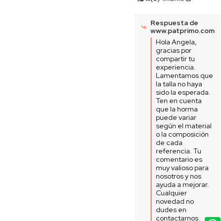
Respuesta de
www.patprimo.com
Hola Angela, 
gracias por 
compartir tu 
experiencia. 
Lamentamos que 
la talla no haya 
sido la esperada. 
Ten en cuenta 
que la horma 
puede variar 
según el material 
o la composición 
de cada 
referencia. Tu 
comentario es 
muy valioso para 
nosotros y nos 
ayuda a mejorar. 
Cualquier 
novedad no 
dudes en 
contactarnos. 
