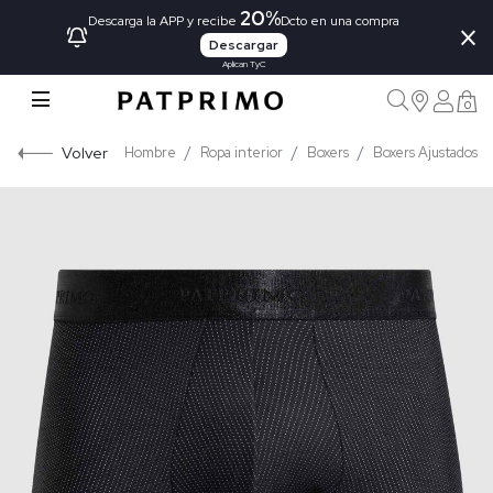
20%
×
Descarga la APP y recibe
Dcto en una compra
Descargar
Aplican TyC
0
Volver
Hombre
Ropa interior
Boxers
Boxers Ajustados