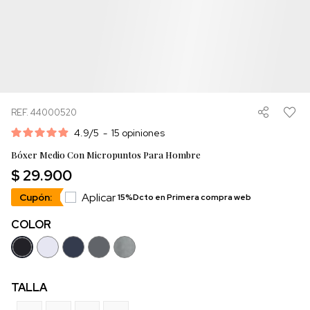
REF. 44000520
4.9
/
5
-
15
opiniones
Bóxer Medio Con Micropuntos Para Hombre
$ 29.900
Aplicar
Cupón:
15%Dcto en Primera compra web
COLOR
TALLA