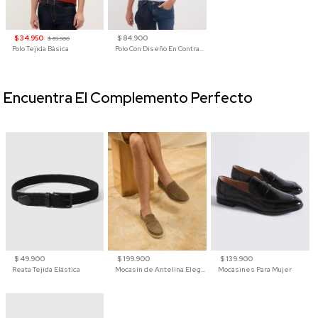
$ 34.950
$ 84.900
$ 69.900
Polo Tejida Básica
Polo Con Diseño En Contraste
Encuentra El Complemento Perfecto
$ 49.900
$ 199.900
$ 139.900
Reata Tejida Elástica
Mocasín de Antelina Elegante con Suela de Contraste Para Hombre
Mocasines Para Mujer