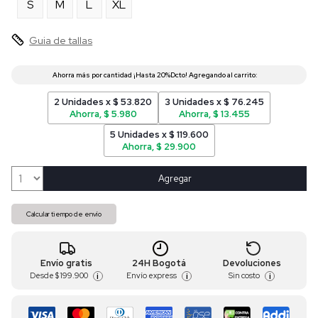
S
M
L
XL
Guia de tallas
2 Unidades x $ 53.820
3 Unidades x $ 76.245
Ahorra, $ 5.980
Ahorra, $ 13.455
5 Unidades x $ 119.600
Ahorra, $ 29.900
Agregar
Calcular tiempo de envío
Envío gratis
24H Bogotá
Devoluciones
Desde
$ 199.900
Envío express
Sin costo
i
i
i