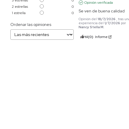
3
estrellas
0
Opinión verificada
2
estrellas
0
Se ven de buena calidad
1
estrella
0
Opinión del
18/7/2026
, tras un
experiencia del
1/7/2026
por
Ordenar las opiniones
Nancy Stella M.
Útil
(0)
Informe
5
Opinión verificada
EXCELENTE
Opinión del
12/7/2026
, tras un
experiencia del
1/7/2026
por
Jaime Alberto L.
Útil
(0)
Informe
5
Opinión verificada
10de10