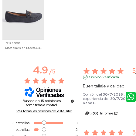
$ 129.900
Mocasines en Efecto Gamuzado Para Mujer
4.9
5
/
5
Opinión verificada
Buen tallaje y calidad
Opinión del
30/7/2026
, tras u
experiencia del
20/7/2026
po
Basado en
15
opiniones
Rene C.
sometidas a control
Ver todas las reseñas de este sitio
Útil
(0)
Informe
5
estrellas
13
4
estrellas
2
5