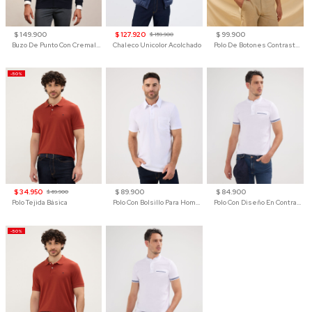
$ 149.900
$ 127.920
$ 99.900
$ 159.900
Buzo De Punto Con Cremallera Para Hombre
Chaleco Unicolor Acolchado
Polo De Botones Contraste Para Hombre
-50%
$ 34.950
$ 89.900
$ 84.900
$ 69.900
Polo Tejida Básica
Polo Con Bolsillo Para Hombre
Polo Con Diseño En Contraste
-50%