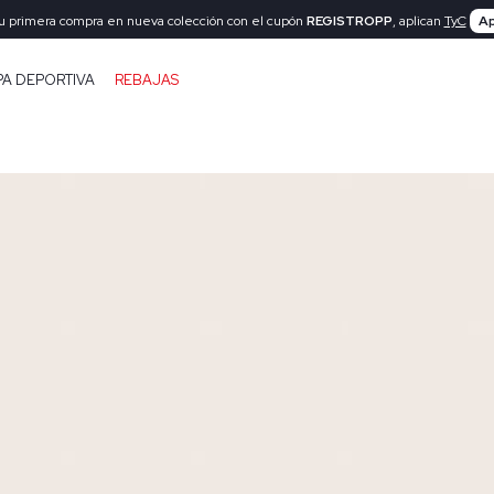
tu primera compra en nueva colección con el cupón
REGISTROPP
, aplican
TyC
Ap
PA DEPORTIVA
REBAJAS