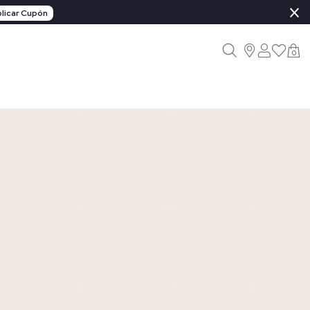
×
licar Cupón
0