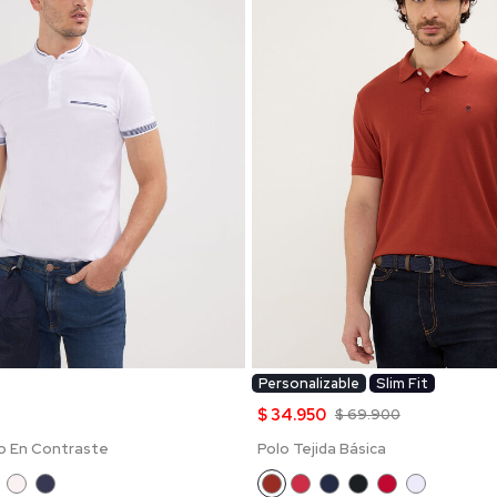
Personalizable
Slim Fit
$ 34.950
$ 69.900
o En Contraste
Polo Tejida Básica