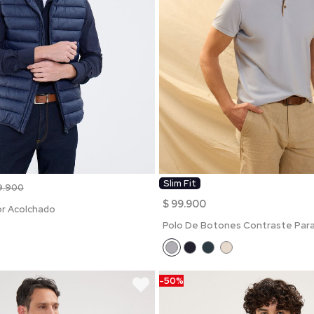
Slim Fit
9.900
$ 99.900
or Acolchado
Polo De Botones Contraste Par
-50%